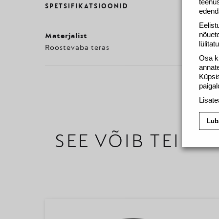
teenus
SPETSIFIKATSIOONID
edend
Eelist
nõuete
Materjalist
lülita
Roostevaba teras
Osa kü
annate
Küpsis
paigal
Lisate
Lub
SEE VÕIB TEILE