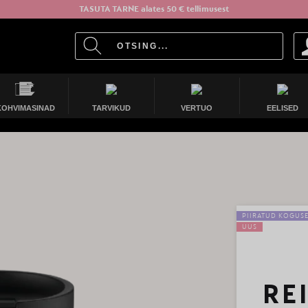
TASUTA TARNE alates 50 € tellimusest
KOHVIMASINAD
TARVIKUD
VERTUO
EELISED
PIIRATUD KOGUS
UUS
RE