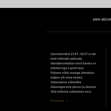
100% SECU
Ajavahemikul 13.07–18.07 ei ole
meil võimalik pakkuda
klienditeenindust eesti keeles ei
telefoni ega e-posti teel.
Palume võtta meiega ühendust
inglise või vene keeles.
Vabandame võimalike
ebamugavuste pärast ja täname
Teid mõistva suhtumise eest.
Rohkem