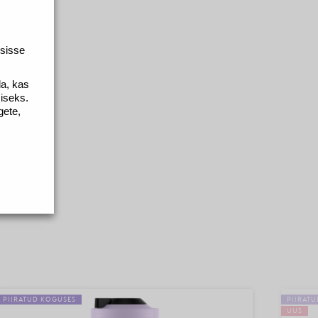
 sisse
da, kas
miseks.
gete,
PIIRATUD KOGUSES
PIIRAT
UUS