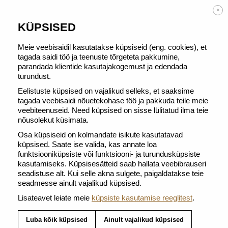
TASUTA TARNE alates 50 € tellimusest
×
KÜPSISED
Meie veebisaidil kasutatakse küpsiseid (eng. cookies), et
tagada saidi töö ja teenuste tõrgeteta pakkumine,
parandada klientide kasutajakogemust ja edendada
COFFEE EXPERTS
turundust.
Eelistuste küpsised on vajalikud selleks, et saaksime
FAVOURITES
tagada veebisaidi nõuetekohase töö ja pakkuda teile meie
veebiteenuseid. Need küpsised on sisse lülitatud ilma teie
nõusolekut küsimata.
KOFEIINIVABA
VIIMANE
Osa küpsiseid on kolmandate isikute kasutatavad
VÕIMALUS
küpsised. Saate ise valida, kas annate loa
funktsiooniküpsiste või funktsiooni- ja turundusküpsiste
kasutamiseks. Küpsisesätteid saab hallata veebibrauseri
seadistuse alt. Kui selle akna sulgete, paigaldatakse teie
VOLLUTO
SWEET ALMOND &
seadmesse ainult vajalikud küpsised.
DECAFFEINATO
HIBISCUS​
Lisateavet leiate meie
küpsiste kasutamise reeglitest
.
Luba kõik küpsised
Ainult vajalikud küpsised