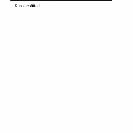
Küpsisesätted
0,63 €
0,73 €
(
10
)
(
10
)
PIIRATUD
BESTSELLER
KOGUSES
PISTACHIO VANILLA
TOKYO LUNGO
FLAVOUR OVER ICE
0,73 €
0,65 €
(
10
)
(
10
)