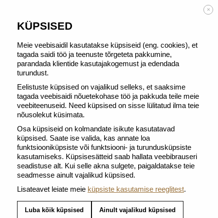
TASUTA TARNE alates 50 € tellimusest
×
KÜPSISED
Meie veebisaidil kasutatakse küpsiseid (eng. cookies), et
tagada saidi töö ja teenuste tõrgeteta pakkumine,
SELLES KATEGOORIAS
parandada klientide kasutajakogemust ja edendada
turundust.
TOOTEID EI OLE.
Eelistuste küpsised on vajalikud selleks, et saaksime
tagada veebisaidi nõuetekohase töö ja pakkuda teile meie
veebiteenuseid. Need küpsised on sisse lülitatud ilma teie
nõusolekut küsimata.
Osa küpsiseid on kolmandate isikute kasutatavad
küpsised. Saate ise valida, kas annate loa
funktsiooniküpsiste või funktsiooni- ja turundusküpsiste
kasutamiseks. Küpsisesätteid saab hallata veebibrauseri
seadistuse alt. Kui selle akna sulgete, paigaldatakse teie
TASUTA KOHALETOIMETAMINE TELLIMUSTELE
ALATES 50 EUROST
seadmesse ainult vajalikud küpsised.
Saate tellimused kätte 3-4 ööpäeva jooksul teie
Lisateavet leiate meie
küpsiste kasutamise reeglitest
.
valitud aadressil
Luba kõik küpsised
Ainult vajalikud küpsised