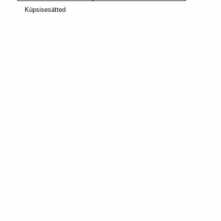
Küpsisesätted
UUS
ORIGINAL
SEADMED
BIOJÄÄTMETE
PRÜGIKAST
20,00 €