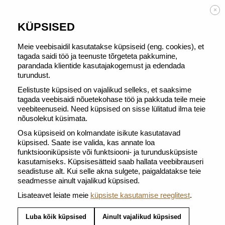
TASUTA TARNE alates 50 € tellimusest
×
KÜPSISED
Meie veebisaidil kasutatakse küpsiseid (eng. cookies), et
tagada saidi töö ja teenuste tõrgeteta pakkumine,
parandada klientide kasutajakogemust ja edendada
TAGASI JAOTISSE SEADMED
turundust.
Eelistuste küpsised on vajalikud selleks, et saaksime
tagada veebisaidi nõuetekohase töö ja pakkuda teile meie
veebiteenuseid. Need küpsised on sisse lülitatud ilma teie
nõusolekut küsimata.
Osa küpsiseid on kolmandate isikute kasutatavad
küpsised. Saate ise valida, kas annate loa
funktsiooniküpsiste või funktsiooni- ja turundusküpsiste
kasutamiseks. Küpsisesätteid saab hallata veebibrauseri
seadistuse alt. Kui selle akna sulgete, paigaldatakse teie
seadmesse ainult vajalikud küpsised.
Lisateavet leiate meie
küpsiste kasutamise reeglitest
.
Luba kõik küpsised
Ainult vajalikud küpsised