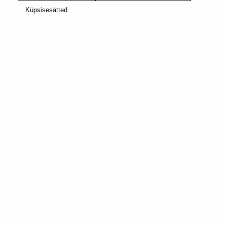
Küpsisesätted
MAISON KOLLEKTSIOON
UUS
ORIGINAL
KOHVIRETSEPTIDEKS
KLAASIST
KARAHVIN
42,00 €