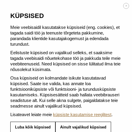
TASUTA TARNE alates 50 € tellimusest
×
KÜPSISED
Meie veebisaidil kasutatakse küpsiseid (eng. cookies), et
tagada saidi töö ja teenuste tõrgeteta pakkumine,
parandada klientide kasutajakogemust ja edendada
TAGASI JAOTISSE KOHVIRETSEPTIDEKS
turundust.
Eelistuste küpsised on vajalikud selleks, et saaksime
tagada veebisaidi nõuetekohase töö ja pakkuda teile meie
veebiteenuseid. Need küpsised on sisse lülitatud ilma teie
nõusolekut küsimata.
Osa küpsiseid on kolmandate isikute kasutatavad
küpsised. Saate ise valida, kas annate loa
funktsiooniküpsiste või funktsiooni- ja turundusküpsiste
kasutamiseks. Küpsisesätteid saab hallata veebibrauseri
seadistuse alt. Kui selle akna sulgete, paigaldatakse teie
seadmesse ainult vajalikud küpsised.
Lisateavet leiate meie
küpsiste kasutamise reeglitest
.
Luba kõik küpsised
Ainult vajalikud küpsised