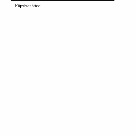
Küpsisesätted
ORIGINAL
WORLD EXPLORATIONS
VIENNA LUNGO
LINNASED TERAVILJAD
intensity of
6