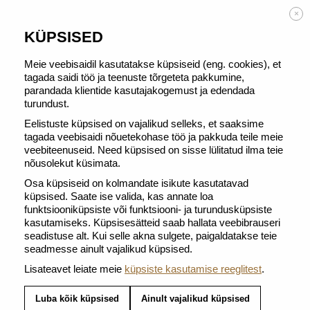
TASUTA TARNE alates 50 € tellimusest
×
KÜPSISED
Meie veebisaidil kasutatakse küpsiseid (eng. cookies), et
tagada saidi töö ja teenuste tõrgeteta pakkumine,
parandada klientide kasutajakogemust ja edendada
TAGASI JAOTISSE WORLD EXPLORATIONS
turundust.
Eelistuste küpsised on vajalikud selleks, et saaksime
tagada veebisaidi nõuetekohase töö ja pakkuda teile meie
veebiteenuseid. Need küpsised on sisse lülitatud ilma teie
nõusolekut küsimata.
Osa küpsiseid on kolmandate isikute kasutatavad
küpsised. Saate ise valida, kas annate loa
funktsiooniküpsiste või funktsiooni- ja turundusküpsiste
kasutamiseks. Küpsisesätteid saab hallata veebibrauseri
seadistuse alt. Kui selle akna sulgete, paigaldatakse teie
seadmesse ainult vajalikud küpsised.
Lisateavet leiate meie
küpsiste kasutamise reeglitest
.
Luba kõik küpsised
Ainult vajalikud küpsised