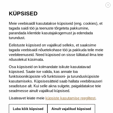
TASUTA TARNE alates 50 € tellimusest
×
KÜPSISED
Meie veebisaidil kasutatakse küpsiseid (eng. cookies), et
tagada saidi töö ja teenuste tõrgeteta pakkumine,
parandada klientide kasutajakogemust ja edendada
TAGASI JAOTISSE COFFEE EXPERTS FAVOURITES
turundust.
Eelistuste küpsised on vajalikud selleks, et saaksime
tagada veebisaidi nõuetekohase töö ja pakkuda teile meie
veebiteenuseid. Need küpsised on sisse lülitatud ilma teie
nõusolekut küsimata.
Osa küpsiseid on kolmandate isikute kasutatavad
küpsised. Saate ise valida, kas annate loa
funktsiooniküpsiste või funktsiooni- ja turundusküpsiste
kasutamiseks. Küpsisesätteid saab hallata veebibrauseri
seadistuse alt. Kui selle akna sulgete, paigaldatakse teie
seadmesse ainult vajalikud küpsised.
Lisateavet leiate meie
küpsiste kasutamise reeglitest
.
Luba kõik küpsised
Ainult vajalikud küpsised