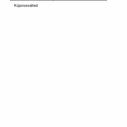
Küpsisesätted
ORIGINAL
COFFEE EXPERTS FAVOURITES
VOLLUTO
DECAFFEINATO
KÜPSISTE, PUUVILJANE