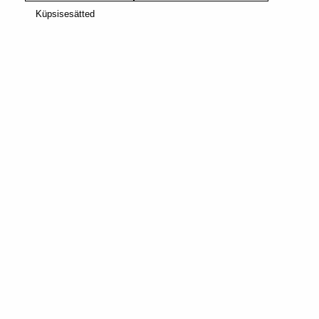
Küpsisesätted
BESTSELLER
VERTUO
GRAN LUNGOS
FORTADO
DECAFFEINATO
INTENSIIVSELT RÖSTITUD