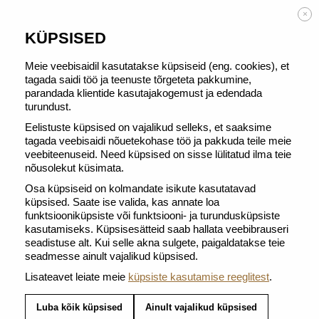
TASUTA TARNE alates 50 € tellimusest
×
KÜPSISED
Meie veebisaidil kasutatakse küpsiseid (eng. cookies), et
tagada saidi töö ja teenuste tõrgeteta pakkumine,
parandada klientide kasutajakogemust ja edendada
TAGASI JAOTISSE GRAN LUNGOS
turundust.
Eelistuste küpsised on vajalikud selleks, et saaksime
tagada veebisaidi nõuetekohase töö ja pakkuda teile meie
veebiteenuseid. Need küpsised on sisse lülitatud ilma teie
nõusolekut küsimata.
Osa küpsiseid on kolmandate isikute kasutatavad
küpsised. Saate ise valida, kas annate loa
funktsiooniküpsiste või funktsiooni- ja turundusküpsiste
kasutamiseks. Küpsisesätteid saab hallata veebibrauseri
seadistuse alt. Kui selle akna sulgete, paigaldatakse teie
seadmesse ainult vajalikud küpsised.
Lisateavet leiate meie
küpsiste kasutamise reeglitest
.
Luba kõik küpsised
Ainult vajalikud küpsised