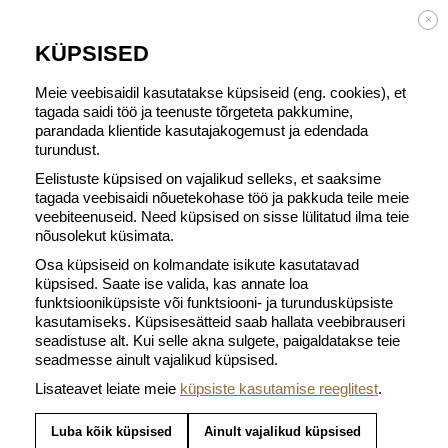
TASUTA TARNE alates 50 € tellimusest
×
KÜPSISED
Meie veebisaidil kasutatakse küpsiseid (eng. cookies), et
tagada saidi töö ja teenuste tõrgeteta pakkumine,
parandada klientide kasutajakogemust ja edendada
TAGASI JAOTISSE GRAN LUNGOS
turundust.
Eelistuste küpsised on vajalikud selleks, et saaksime
tagada veebisaidi nõuetekohase töö ja pakkuda teile meie
veebiteenuseid. Need küpsised on sisse lülitatud ilma teie
nõusolekut küsimata.
Osa küpsiseid on kolmandate isikute kasutatavad
küpsised. Saate ise valida, kas annate loa
funktsiooniküpsiste või funktsiooni- ja turundusküpsiste
kasutamiseks. Küpsisesätteid saab hallata veebibrauseri
seadistuse alt. Kui selle akna sulgete, paigaldatakse teie
seadmesse ainult vajalikud küpsised.
Lisateavet leiate meie
küpsiste kasutamise reeglitest
.
Luba kõik küpsised
Ainult vajalikud küpsised