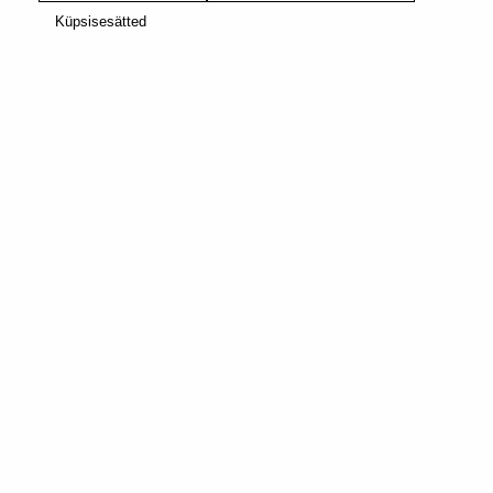
Küpsisesätted
VERTUO
GRAN LUNGOS
INIZIO
LILLELINE
intensity of
4