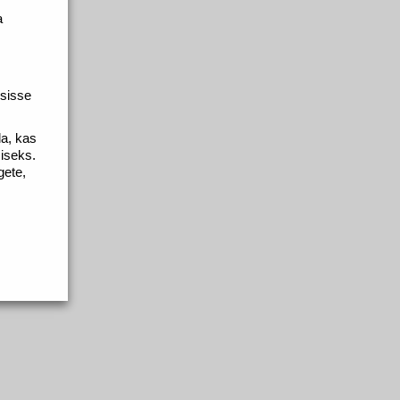
a
 sisse
da, kas
miseks.
gete,