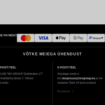
RE PAYMENT
VÕTKE MEIEGA ÜHENDUST
POSTI TEEL
E-POSTI TEEL
UAB "MV GROUP Distribution LT"
Kirjutage meile e-
Aukštaičių tänav 7, Vilnius
kiri
nespresso@mvgroup.eu
ja me
Leedu
vastame Teile 24 tunni jooksul.
Rohkem