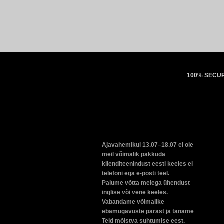
100% SECU
Ajavahemikul 13.07–18.07 ei ole
meil võimalik pakkuda
klienditeenindust eesti keeles ei
telefoni ega e-posti teel.
Palume võtta meiega ühendust
inglise või vene keeles.
Vabandame võimalike
ebamugavuste pärast ja täname
Teid mõistva suhtumise eest.