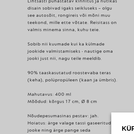
Lihtsasti puhastatav kinnitus ja nutikas
disain sobivad igaks seikluseks – olgu
see autosõit, rongireis või mõni muu
teekond, mille ette võtate. Reisitass on
valmis minema sinna, kuhu teie.
Sobib nii kuumade kui ka külmade
jookide valmistamiseks - nautige oma
jooki just nii, nagu teile meeldib.
90% taaskasutatud roostevaba teras
(keha), polüpropüleen (kaan ja ümbris).
Mahutavus: 400 ml
Mõõdud: kõrgus 17 cm, Ø 8 cm
Nõudepesumasinas pestav: jah.
Hoiatus: ärge valage tassi gaseeritud
KÜ
jooke ning ärge pange seda