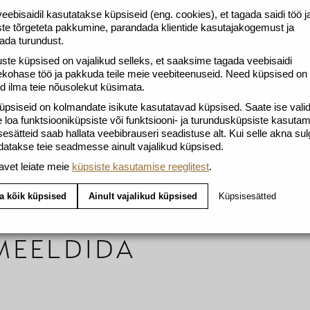
eebisaidil kasutatakse küpsiseid (eng. cookies), et tagada saidi töö j
te tõrgeteta pakkumine, parandada klientide kasutajakogemust ja
ada turundust.
uste küpsised on vajalikud selleks, et saaksime tagada veebisaidi
kohase töö ja pakkuda teile meie veebiteenuseid. Need küpsised on
tud ilma teie nõusolekut küsimata.
psiseid on kolmandate isikute kasutatavad küpsised. Saate ise vali
 loa funktsiooniküpsiste või funktsiooni- ja turundusküpsiste kasuta
esätteid saab hallata veebibrauseri seadistuse alt. Kui selle akna sul
datakse teie seadmesse ainult vajalikud küpsised.
avet leiate meie
küpsiste kasutamise reeglitest
.
a kõik küpsised
Ainult vajalikud küpsised
Küpsisesätted
 MEELDIDA