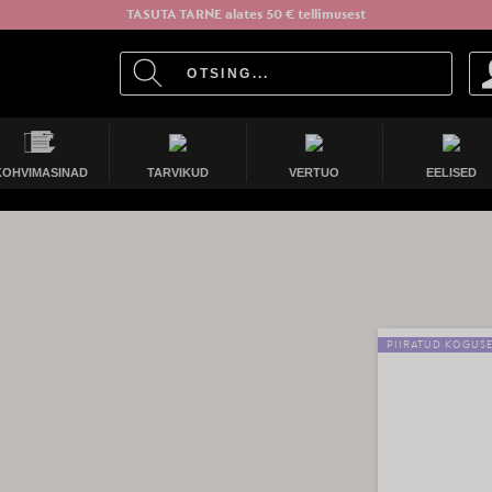
TASUTA TARNE alates 50 € tellimusest
KOHVIMASINAD
TARVIKUD
VERTUO
EELISED
PIIRATUD KOGUS