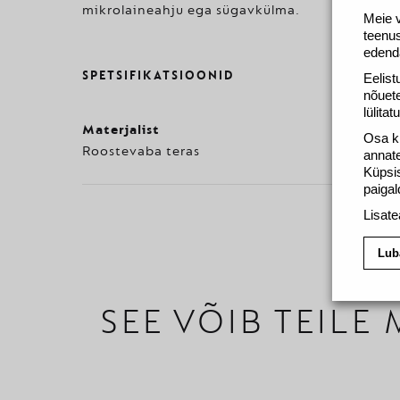
mikrolaineahju ega sügavkülma.
Meie v
teenus
edend
SPETSIFIKATSIOONID
Eelist
nõuete
lülita
Materjalist
Osa kü
Roostevaba teras
annate
Küpsis
paigal
Lisate
Lub
SEE VÕIB TEILE